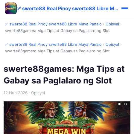
✅ swerte88 Real Pinoy swerte88 Libre Maya Panalo
✅ swerte88 Real Pinoy swerte88 Libre Maya Panalo
›
Opisyal
›
swerte88games: Mga Tips at Gabay sa Paglalaro ng Slot
✅ swerte88 Real Pinoy swerte88 Libre Maya Panalo
›
Opisyal
›
swerte88games: Mga Tips at Gabay sa Paglalaro ng Slot
swerte88games: Mga Tips at
Gabay sa Paglalaro ng Slot
12 Hun 2026
· Opisyal