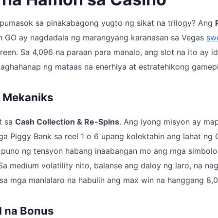
pumasok sa pinakabagong yugto ng sikat na trilogy? Ang
’n GO ay nagdadala ng marangyang karanasan sa Vegas
sw
creen. Sa 4,096 na paraan para manalo, ang slot na ito ay i
aghahanap ng mataas na enerhiya at estratehikong gamepl
 Mekaniks
t sa
Cash Collection & Re-Spins
. Ang iyong misyon ay ma
Piggy Bank sa reel 1 o 6 upang kolektahin ang lahat ng C
 puno ng tensyon habang inaabangan mo ang mga simbolo
a medium volatility nito, balanse ang daloy ng laro, na na
sa mga manlalaro na habulin ang max win na hanggang 8,0
l na Bonus