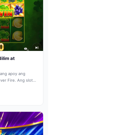
ilim at
isang apoy ang
er Fire. Ang slot