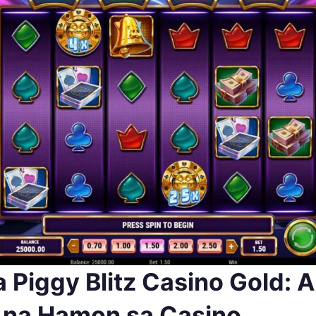
 Piggy Blitz Casino Gold: 
 na Hamon sa Casino