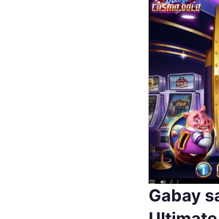
Gabay sa
Ultimate