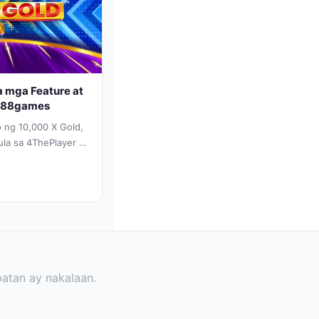
a mga Feature at
te88games
 ng 10,000 X Gold,
ula sa 4ThePlayer na
atan ay nakalaan.