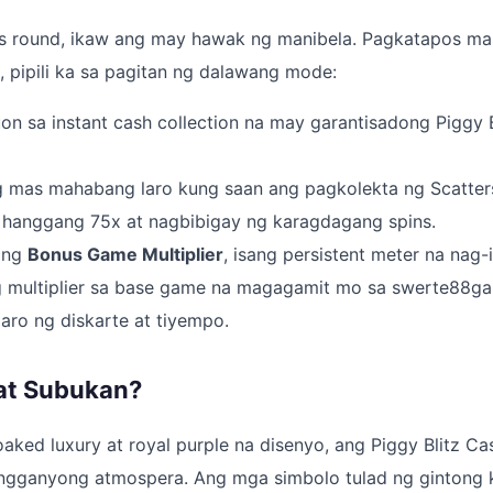
s round, ikaw ang may hawak ng manibela. Pagkatapos ma
s, pipili ka sa pagitan ng dalawang mode:
n sa instant cash collection na may garantisadong Piggy
 mas mahabang laro kung saan ang pagkolekta ng Scatter
r hanggang 75x at nagbibigay ng karagdagang spins.
ang
Bonus Game Multiplier
, isang persistent meter na nag-
multiplier sa base game na magagamit mo sa swerte88ga
 laro ng diskarte at tiyempo.
pat Subukan?
ked luxury at royal purple na disenyo, ang Piggy Blitz Ca
ngganyong atmospera. Ang mga simbolo tulad ng gintong